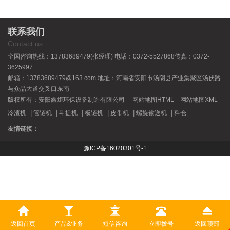
联系我们
Contact us
全国咨询热线：13783689479(张经理) 电话：0372-5527868传真：0372-
3625997
邮箱：13783689479@163.com 地址：河南省安阳市汤阴县产业集聚区汤伏路
与众品大道交叉口东南
版权所有：安阳鑫炬环保设备制造有限公司
网站地图HTML
网站地图XML
冷渣机
|
管链机
|
斗提机
|
板链机
|
皮带机
|
螺旋输送机
|
料仓
友情链接：
豫ICP备16020301号-1
豫公网安备 41052302000328号
返回首页
产品&业务
短信咨询
立即拨号
返回顶部
免责声明