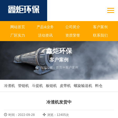
网站首页
产品&业务
公司简介
客户案例
厂区实力
活动资讯
资质荣誉
联系我们
鑫炬环保
客户案例
当前位置：
首页
>
客户案例
冷渣机
管链机
斗提机
板链机
皮带机
螺旋输送机
料仓
冷渣机发货中
时间：2022-09-28
浏览：12405次