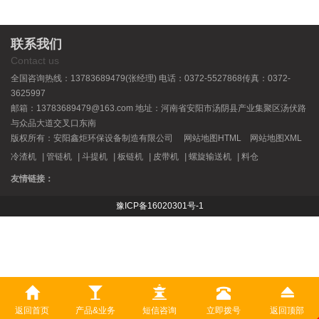
联系我们
Contact us
全国咨询热线：13783689479(张经理) 电话：0372-5527868传真：0372-
3625997
邮箱：13783689479@163.com 地址：河南省安阳市汤阴县产业集聚区汤伏路
与众品大道交叉口东南
版权所有：安阳鑫炬环保设备制造有限公司
网站地图HTML
网站地图XML
冷渣机
|
管链机
|
斗提机
|
板链机
|
皮带机
|
螺旋输送机
|
料仓
友情链接：
豫ICP备16020301号-1
豫公网安备 41052302000328号
返回首页
产品&业务
短信咨询
立即拨号
返回顶部
免责声明