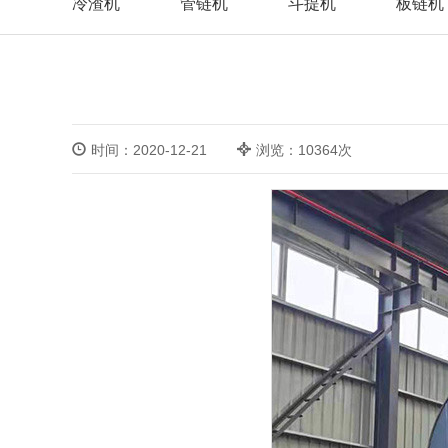
冷渣机
管链机
斗提机
板链机
时间：2020-12-21
浏览：10364次