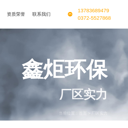
13783689479
资质荣誉
联系我们
0372-5527868
鑫炬环保
厂区实力
当前位置：
首页
>
厂区实力