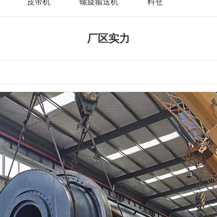
皮带机
螺旋输送机
料仓
厂区实力