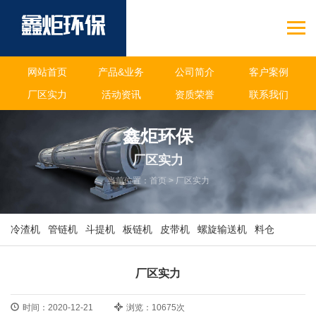
网站首页
产品&业务
公司简介
客户案例
厂区实力
活动资讯
资质荣誉
联系我们
鑫炬环保
厂区实力
当前位置：
首页
>
厂区实力
冷渣机
管链机
斗提机
板链机
皮带机
螺旋输送机
料仓
厂区实力
时间：2020-12-21
浏览：10675次