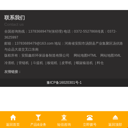
联系我们
Contact us
全国咨询热线：13783689479(张经理) 电话：0372-5527868传真：0372-
3625997
邮箱：13783689479@163.com 地址：河南省安阳市汤阴县产业集聚区汤伏路
与众品大道交叉口东南
版权所有：安阳鑫炬环保设备制造有限公司
网站地图HTML
网站地图XML
冷渣机
|
管链机
|
斗提机
|
板链机
|
皮带机
|
螺旋输送机
|
料仓
友情链接：
豫ICP备16020301号-1
豫公网安备 41052302000328号
返回首页
产品&业务
短信咨询
立即拨号
返回顶部
免责声明