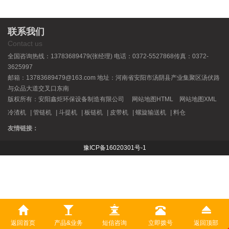
联系我们
Contact us
全国咨询热线：13783689479(张经理) 电话：0372-5527868传真：0372-
3625997
邮箱：13783689479@163.com 地址：河南省安阳市汤阴县产业集聚区汤伏路
与众品大道交叉口东南
版权所有：安阳鑫炬环保设备制造有限公司
网站地图HTML
网站地图XML
冷渣机
|
管链机
|
斗提机
|
板链机
|
皮带机
|
螺旋输送机
|
料仓
友情链接：
豫ICP备16020301号-1
豫公网安备 41052302000328号
返回首页
产品&业务
短信咨询
立即拨号
返回顶部
免责声明