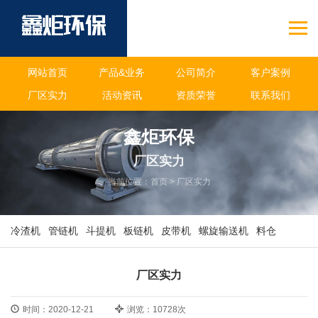
网站首页
产品&业务
公司简介
客户案例
厂区实力
活动资讯
资质荣誉
联系我们
鑫炬环保
厂区实力
当前位置：
首页
>
厂区实力
冷渣机
管链机
斗提机
板链机
皮带机
螺旋输送机
料仓
厂区实力
时间：2020-12-21
浏览：10728次