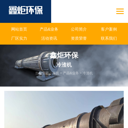
网站首页
产品&业务
公司简介
客户案例
厂区实力
活动资讯
资质荣誉
联系我们
鑫炬环保
冷渣机
当前位置：
首页
>
产品&业务
>
冷渣机