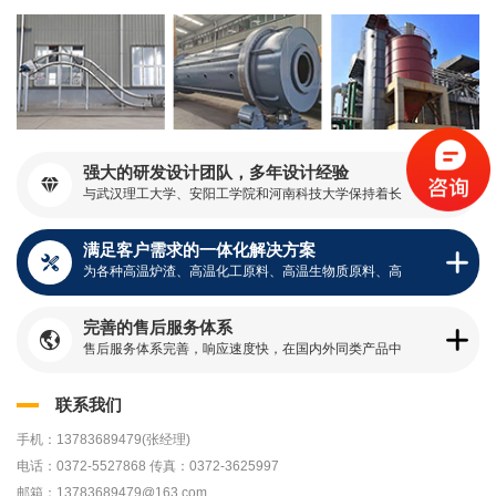
强大的研发设计团队，多年设计经验

与武汉理工大学、安阳工学院和河南科技大学保持着长
期合作关系，成立联合研究中心开展相关产品的设计和
研发
满足客户需求的一体化解决方案

为各种高温炉渣、高温化工原料、高温生物质原料、高
温高岭土原料、高温复合材料等物料的冷却及输送提供
一体化解决方案
完善的售后服务体系

售后服务体系完善，响应速度快，在国内外同类产品中
具有较大优势，得到了客户的一致好评
联系我们
手机：13783689479(张经理)
电话：0372-5527868 传真：0372-3625997
邮箱：13783689479@163.com