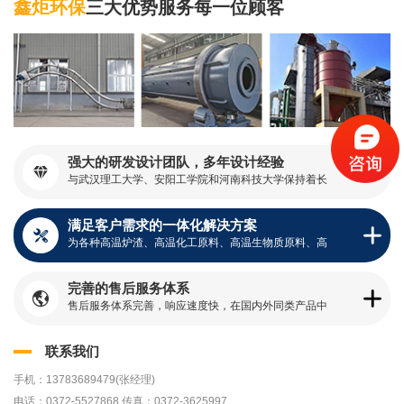
鑫炬环保
三大优势服务每一位顾客
强大的研发设计团队，多年设计经验

与武汉理工大学、安阳工学院和河南科技大学保持着长
期合作关系，成立联合研究中心开展相关产品的设计和
研发
满足客户需求的一体化解决方案

为各种高温炉渣、高温化工原料、高温生物质原料、高
温高岭土原料、高温复合材料等物料的冷却及输送提供
一体化解决方案
完善的售后服务体系

售后服务体系完善，响应速度快，在国内外同类产品中
具有较大优势，得到了客户的一致好评
联系我们
手机：13783689479(张经理)
电话：0372-5527868 传真：0372-3625997